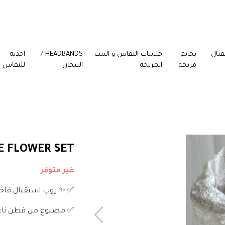
قبال
بجايم
جلابيات النفاس و البيت
HEADBANDS /
احذيه
مريحه
المريحه
التيجان
للنفاس
E FLOWER SET
غير متوفر
✅ ✨ روب استقبال فاخر من dy
✅ مصنوع من قطن ناعم 100٪، بتصميم راقٍ يليق بلحظتك الك