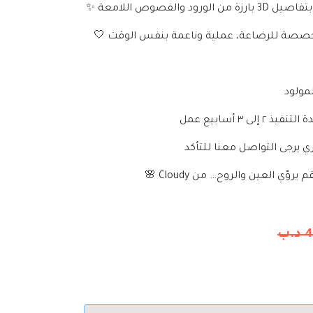
ود والفصوص اللامعة ✨
مخصصة للرضاعة، عملية وناعمة بنفس الوقت 🤍
مولود
ى ٣ أسابيع عمل
ي يرجى التواصل معنا للتأكد
ي العين والروح… من Cloudy 🌸
4
د.ب