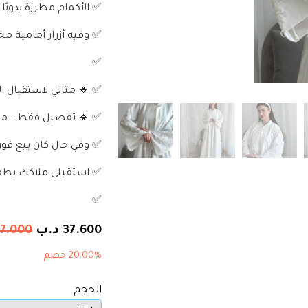
✅ الأكمام مطرزة يدويًا بتفاصيل 3D بارزة من الور
✅ وفيه أزرار أمامية 
✅
✅ 🔹 مثالي لاستقبال ال
✅ 🔹 تفصيل فقط – مدة التنفيذ ٢ إل
✅ وفي حال كان بيع فور
✅ استقبلي ملاكك بطقم يروّ
✅
37.600
د.ب
7.000
20.00% خصم
الحجم