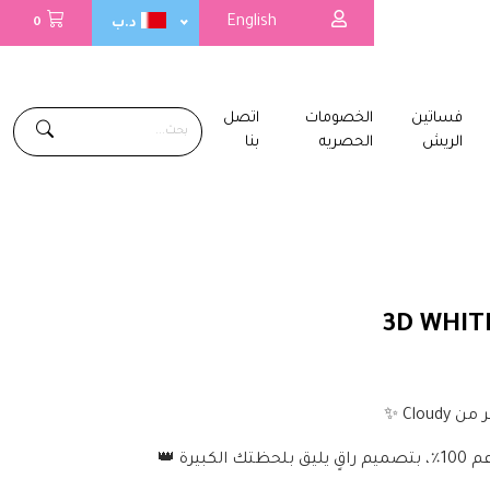
English
د.ب
0
فساتين
الخصومات
اتصل
الريش
الحصريه
بنا
3D WHIT
Clou ✨
بيرة 👑